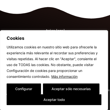
Aviso legal
Cookies
Política de privacidad
Utilizamos cookies en nuestro sitio web para ofrecerle la
experiencia más relevante al recordar sus preferencias y
Cookies
visitas repetidas. Al hacer clic en "Aceptar", consiente el
uso de TODAS las cookies. No obstante, puede visitar
Configuración de cookies para proporcionar un
© 2026 Cafetería Engelberg | Desarrollado por
ChipWeb
.
consentimiento controlado.
Más información
Configurar
Aceptar sólo necesarias
Nuestra carta
Aceptar todo