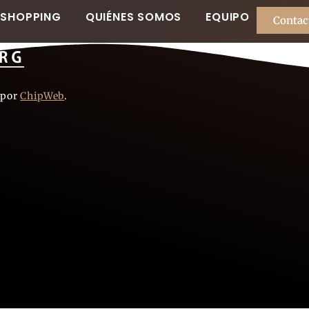
SHOPPING
QUIÉNES SOMOS
EQUIPO
Contac
 por
ChipWeb
.