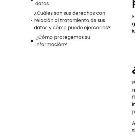
datos
¿Cuáles son sus derechos con
E
relación al tratamiento de sus
g
datos y cómo puede ejercerlos?
i
¿Cómo protegemos su
información?
R
m
f
i
p
A
t