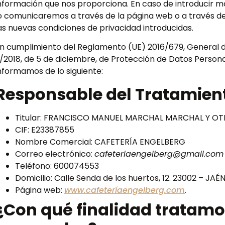
nformación que nos proporciona. En caso de introducir m
o comunicaremos a través de la página web o a través 
as nuevas condiciones de privacidad introducidas.
n cumplimiento del Reglamento (UE) 2016/679, General d
/2018, de 5 de diciembre, de Protección de Datos Personal
nformamos de lo siguiente:
Responsable del Tratamien
Titular: FRANCISCO MANUEL MARCHAL MARCHAL Y OT
CIF: E23387855
Nombre Comercial: CAFETERÍA ENGELBERG
Correo electrónico:
cafeteriaengelberg@gmail.com
Teléfono: 600074553
Domicilio: Calle Senda de los huertos, 12. 23002 – JAÉ
Página web:
www.cafeteríaengelberg.com
.
¿Con qué finalidad tratamo