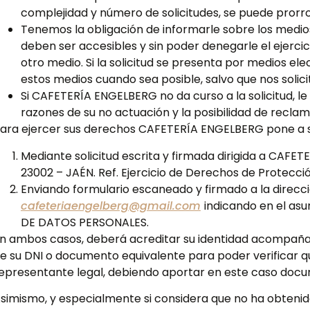
complejidad y número de solicitudes, se puede prorr
Tenemos la obligación de informarle sobre los medios
deben ser accesibles y sin poder denegarle el ejercic
otro medio. Si la solicitud se presenta por medios elec
estos medios cuando sea posible, salvo que nos solic
Si CAFETERÍA ENGELBERG no da curso a la solicitud, le
razones de su no actuación y la posibilidad de recla
ara ejercer sus derechos CAFETERÍA ENGELBERG pone a su 
Mediante solicitud escrita y firmada dirigida a CAFET
23002 – JAÉN. Ref. Ejercicio de Derechos de Protecci
Enviando formulario escaneado y firmado a la direcc
cafeteriaengelberg@gmail.com
indicando en el a
DE DATOS PERSONALES.
n ambos casos, deberá acreditar su identidad acompaña
e su DNI o documento equivalente para poder verificar q
epresentante legal, debiendo aportar en este caso docu
simismo, y especialmente si considera que no ha obtenido 