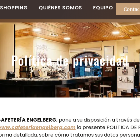
SHOPPING
QUIÉNES SOMOS
EQUIPO
Contac
Política de privacidad
AFETERÍA ENGELBERG,
pone a su disposición a través d
ww.cafeteríaengelberg.com
la presente POLÍTICA DE P
orma detallada, sobre cómo tratamos sus datos personal