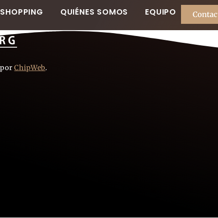
SHOPPING
QUIÉNES SOMOS
EQUIPO
Contac
 por
ChipWeb
.