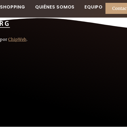
SHOPPING
QUIÉNES SOMOS
EQUIPO
Contac
 por
ChipWeb
.