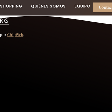
SHOPPING
QUIÉNES SOMOS
EQUIPO
Contac
 por
ChipWeb
.