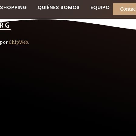
SHOPPING
QUIÉNES SOMOS
EQUIPO
Contac
 por
ChipWeb
.